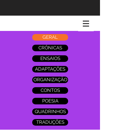
GERAL
CRÔNICAS
ENSAIOS
ADAPTAÇÕES
ORGANIZAÇÃO
CONTOS
POESIA
QUADRINHOS
TRADUÇÕES